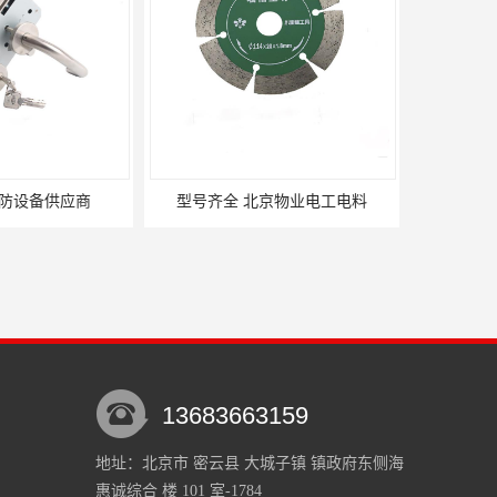
北京物业电工电料
北京酒店消防设备供应商
13683663159
地址：北京市 密云县 大城子镇 镇政府东侧海
惠诚综合 楼 101 室-1784