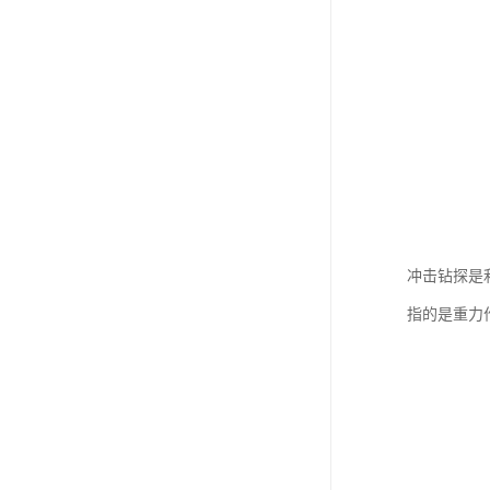
冲击钻探是
指的是重力