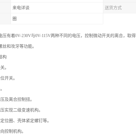
来电详谈
送货方式
圈
压有着0V-230V与0V-115V两种不同的电压，控制微动开关的离合
螺丝和攻牙等功能。
结构
开关。
限位开关。
头。
调压及离合控制扭。
电压实现二级变速机构。
、定位圈、壳体紧定螺钉等。
转向控制机构。