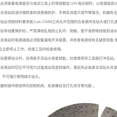
前必须查看电源是否与电动工具上的常规额定220V电压相符，以免错接到3
冲击电钻前请仔细检查机体绝缘防护、手柄及深度尺调节等情况，机器有
电钻必须按材料要求装入φ6-25MM之间允许范围的合金钢冲击钻头或打
电钻导线要保护好，严禁满地乱拖防止轧坏、割破，更不准把电线拖到油
冲击电钻的电源插座必须配备漏电开关装置，并检查电源线有无破损现象,
应立即停止工作，找电工及时检查修理。
电钻更换钻头时，应用板手及钻头锁紧钥匙，杜绝使用非工具敲打冲击钻
冲击电钻时切记不可用力过猛或出现歪斜操作，事前务必装紧合适钻头并
，不可强行使用超大钻头。
掌握和操作顺逆转向控制机构、松紧螺丝及打孔攻牙等功能 。