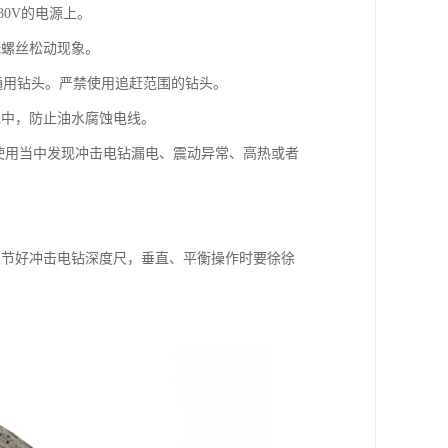
80V的电源上。
无螺丝松动现象。
孔通用钻头。严禁使用追赶范围的钻头。
水中，防止油水腐蚀电线。
使用当中发现冲击电钻漏电、震动异常、高热或者
。
调节好冲击电钻深度尺，垂直、平衡操作时要徐徐