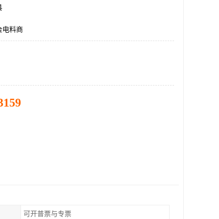
县
金电料商
3159
可开普票与专票