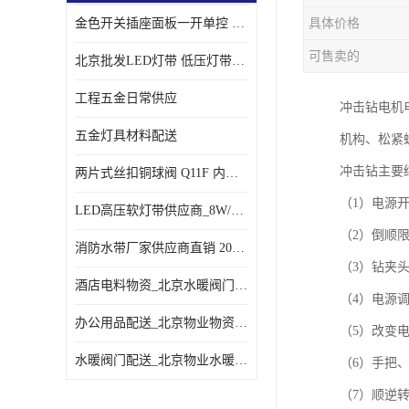
金色开关插座面板一开单控 _一开双控五孔插座
具体价格
可售卖的
北京批发LED灯带 低压灯带定制 景观亮化灯条
工程五金日常供应
冲击钻电机电
五金灯具材料配送
机构、松紧
冲击钻主要
两片式丝扣铜球阀 Q11F 内螺纹铜球阀
（1）电源
LED高压软灯带供应商_8W/米客厅吊顶暗槽
（2）倒顺
消防水带厂家供应商直销 20-65-25消防水带
（3）钻夹
酒店电料物资_北京水暖阀门一站式
（4）电源
办公用品配送_北京物业物资配送
（5）改变
水暖阀门配送_北京物业水暖阀门配送
（6）手把
（7）顺逆