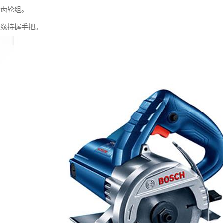
的齿轮组。
绝缘持握手把。