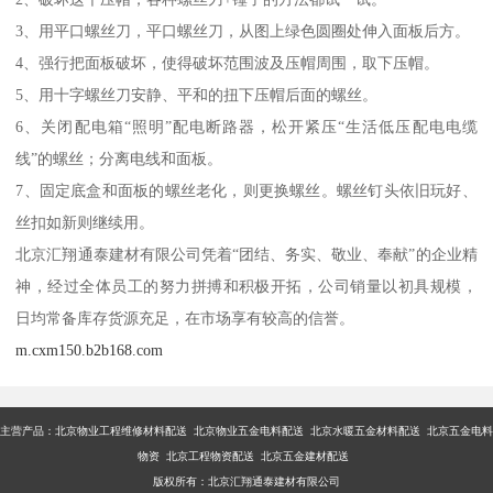
3、用平口螺丝刀，平口螺丝刀，从图上绿色圆圈处伸入面板后方。
4、强行把面板破坏，使得破坏范围波及压帽周围，取下压帽。
5、用十字螺丝刀安静、平和的扭下压帽后面的螺丝。
6、关闭配电箱“照明”配电断路器，松开紧压“生活低压配电电缆
线”的螺丝；分离电线和面板。
7、固定底盒和面板的螺丝老化，则更换螺丝。螺丝钉头依旧玩好、
丝扣如新则继续用。
北京汇翔通泰建材有限公司凭着“团结、务实、敬业、奉献”的企业精
神，经过全体员工的努力拼搏和积极开拓，公司销量以初具规模，
日均常备库存货源充足，在市场享有较高的信誉。
m.cxm150.b2b168.com
主营产品：
北京物业工程维修材料配送 北京物业五金电料配送 北京水暖五金材料配送 北京五金电料
物资 北京工程物资配送 北京五金建材配送
版权所有：北京汇翔通泰建材有限公司