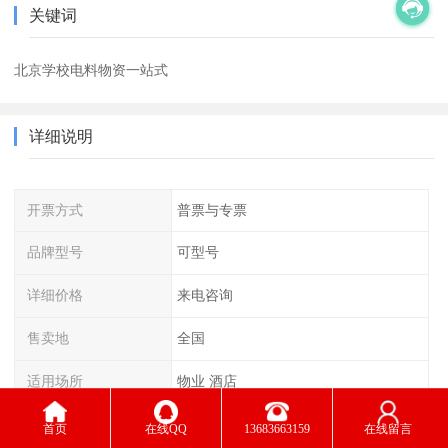
关键词
北京学校电料物资一站式
详细说明
开票方式
普票与专票
品牌型号
可型号
详细价格
来电咨询
售卖地
全国
适用场所
物业 酒店
首页
在线QQ
13683663159
在线留言
办公用品用品：报刊架、杂志架、白板系列、卡、包装用品、台座