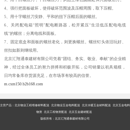
4、强行把面板破坏，使得破坏范围波及压帽周围，取下压帽。
5、用十字螺丝刀安静、平和的扭下压帽后面的螺丝。
6、关闭配电箱“照明”配电断路器，松开紧压“生活低压配电电缆
线”的螺丝；分离电线和面板。
7、固定底盒和面板的螺丝老化，则更换螺丝。螺丝钉头依旧玩好、
丝扣如新则继续用。
北京汇翔通泰建材有限公司凭着“团结、务实、敬业、奉献”的企业精
神，经过全体员工的努力拼搏和积极开拓，公司销量以初具规模，
日均常备库存货源充足，在市场享有较高的信誉。
m.cxm150.b2b168.com
主营产品：
北京物业工程维修材料配送 北京物业五金电料配送 北京水暖五金材料配送 北京五金电料
物资 北京工程物资配送 北京五金建材配送
版权所有：北京汇翔通泰建材有限公司