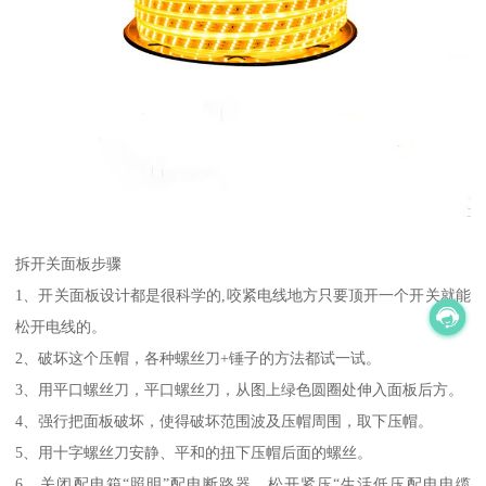
拆开关面板步骤
1、开关面板设计都是很科学的,咬紧电线地方只要顶开一个开关就能
松开电线的。
2、破坏这个压帽，各种螺丝刀+锤子的方法都试一试。
3、用平口螺丝刀，平口螺丝刀，从图上绿色圆圈处伸入面板后方。
4、强行把面板破坏，使得破坏范围波及压帽周围，取下压帽。
5、用十字螺丝刀安静、平和的扭下压帽后面的螺丝。
6、关闭配电箱“照明”配电断路器，松开紧压“生活低压配电电缆