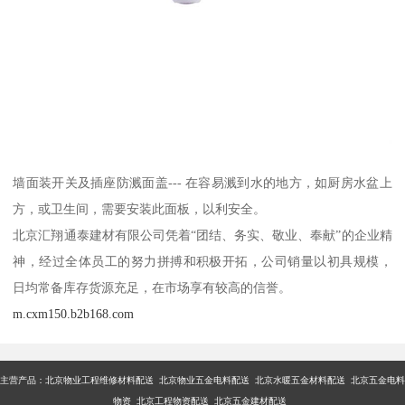
墙面装开关及插座防溅面盖--- 在容易溅到水的地方，如厨房水盆上
方，或卫生间，需要安装此面板，以利安全。
北京汇翔通泰建材有限公司凭着“团结、务实、敬业、奉献”的企业精
神，经过全体员工的努力拼搏和积极开拓，公司销量以初具规模，
日均常备库存货源充足，在市场享有较高的信誉。
m.cxm150.b2b168.com
主营产品：
北京物业工程维修材料配送 北京物业五金电料配送 北京水暖五金材料配送 北京五金电料
物资 北京工程物资配送 北京五金建材配送