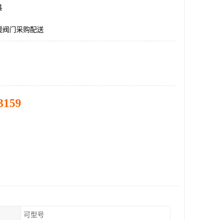
县
暖阀门采购配送
3159
可型号