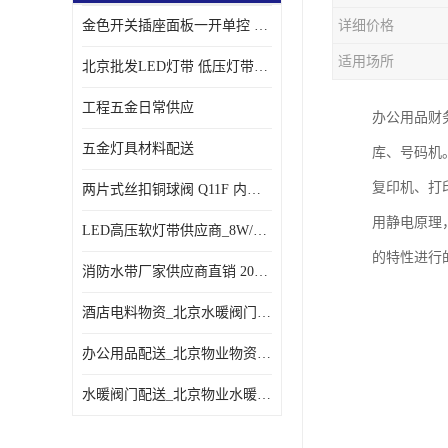
金色开关插座面板一开单控 _一开双控五孔插座
详细价格
适用场所
北京批发LED灯带 低压灯带定制 景观亮化灯条
工程五金日常供应
办公用品财
五金灯具材料配送
库、号码机
复印机、打
两片式丝扣铜球阀 Q11F 内螺纹铜球阀
用静电原理
LED高压软灯带供应商_8W/米客厅吊顶暗槽
的特性进行
消防水带厂家供应商直销 20-65-25消防水带
酒店电料物资_北京水暖阀门一站式
办公用品配送_北京物业物资配送
水暖阀门配送_北京物业水暖阀门配送