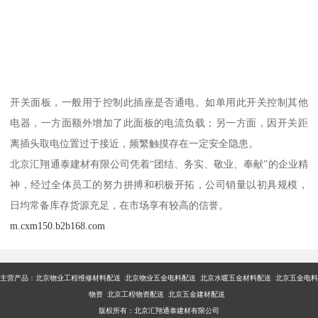
开关面板，一般用于控制此插座是否通电。如单用此开关控制其他
电器，一方面额外增加了此面板的电流负载；另一方面，因开关距
离插头取电位置过于接近，频繁触摸存在一定安全隐患。
北京汇翔通泰建材有限公司凭着“团结、务实、敬业、奉献”的企业精
神，经过全体员工的努力拼搏和积极开拓，公司销量以初具规模，
日均常备库存货源充足，在市场享有较高的信誉。
m.cxm150.b2b168.com
主营产品：
北京物业工程维修材料配送 北京物业五金电料配送 北京水暖五金材料配送 北京五金电料
物资 北京工程物资配送 北京五金建材配送
版权所有：北京汇翔通泰建材有限公司