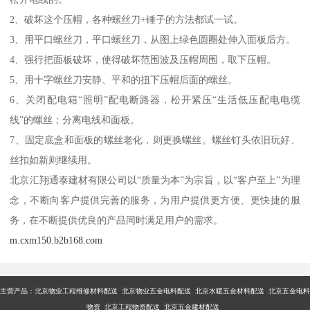
2、破坏这个压帽，各种螺丝刀+锤子的方法都试一试。
3、用平口螺丝刀，平口螺丝刀，从图上绿色圆圈处伸入面板后方。
4、强行把面板破坏，使得破坏范围波及压帽周围，取下压帽。
5、用十字螺丝刀安静、平和的扭下压帽后面的螺丝。
6、关闭配电箱“照明”配电断路器，松开紧压“生活低压配电电缆
线”的螺丝；分离电线和面板。
7、固定底盒和面板的螺丝老化，则更换螺丝。螺丝钉头依旧玩好、
丝扣如新则继续用。
北京汇翔通泰建材有限公司以“质量为本”为宗旨，以“客户至上”为理
念，不断向客户提供完善的服务，为用户提供更方便、更快捷的服
务，在不断提供优良的产品同时满足用户的需求。
m.cxm150.b2b168.com
主营产品：
北京物业工程维修材料配送 北京物业五金电料配送 北京水暖五金材料配送 北京五金电料
物资 北京工程物资配送 北京五金建材配送