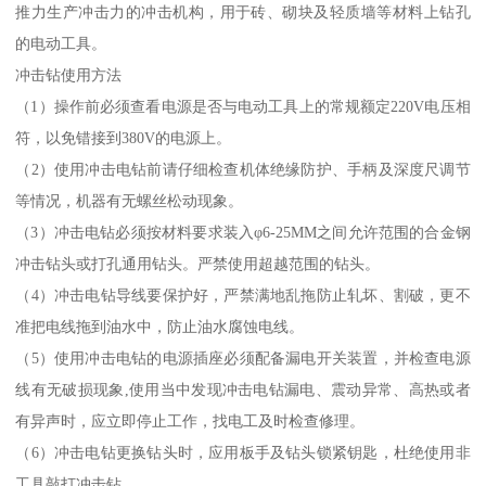
推力生产冲击力的冲击机构，用于砖、砌块及轻质墙等材料上钻孔
的电动工具。
冲击钻使用方法
（1）操作前必须查看电源是否与电动工具上的常规额定220V电压相
符，以免错接到380V的电源上。
（2）使用冲击电钻前请仔细检查机体绝缘防护、手柄及深度尺调节
等情况，机器有无螺丝松动现象。
（3）冲击电钻必须按材料要求装入φ6-25MM之间允许范围的合金钢
冲击钻头或打孔通用钻头。严禁使用超越范围的钻头。
（4）冲击电钻导线要保护好，严禁满地乱拖防止轧坏、割破，更不
准把电线拖到油水中，防止油水腐蚀电线。
（5）使用冲击电钻的电源插座必须配备漏电开关装置，并检查电源
线有无破损现象,使用当中发现冲击电钻漏电、震动异常、高热或者
有异声时，应立即停止工作，找电工及时检查修理。
（6）冲击电钻更换钻头时，应用板手及钻头锁紧钥匙，杜绝使用非
工具敲打冲击钻。