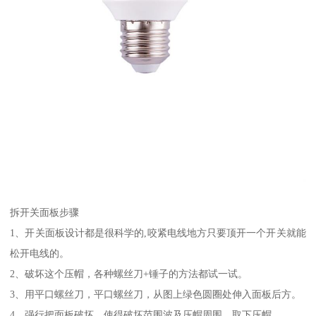
拆开关面板步骤
1、开关面板设计都是很科学的,咬紧电线地方只要顶开一个开关就能
松开电线的。
2、破坏这个压帽，各种螺丝刀+锤子的方法都试一试。
3、用平口螺丝刀，平口螺丝刀，从图上绿色圆圈处伸入面板后方。
4、强行把面板破坏，使得破坏范围波及压帽周围，取下压帽。