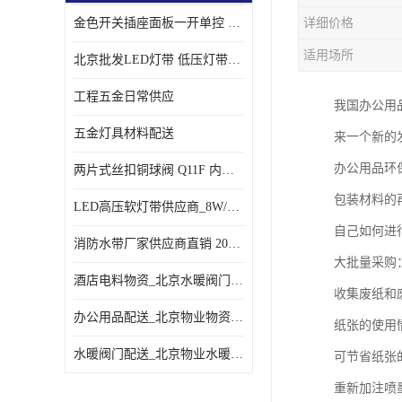
金色开关插座面板一开单控 _一开双控五孔插座
详细价格
适用场所
北京批发LED灯带 低压灯带定制 景观亮化灯条
工程五金日常供应
我国办公用
五金灯具材料配送
来一个新的
办公用品环
两片式丝扣铜球阀 Q11F 内螺纹铜球阀
包装材料的
LED高压软灯带供应商_8W/米客厅吊顶暗槽
自己如何进
消防水带厂家供应商直销 20-65-25消防水带
大批量采购
酒店电料物资_北京水暖阀门一站式
收集废纸和
办公用品配送_北京物业物资配送
纸张的使用
水暖阀门配送_北京物业水暖阀门配送
可节省纸张
重新加注喷