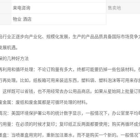
来电咨询
售卖地
物业 酒店
品行业正逐步向产业化、规模化发展，生产的产品品质具备国际市场竞争
发展机遇。
保的几种好方法
再利用和循环处理：不论订购量有多大，终都可能要扔掉一些包装材料。
行再处理。比如，纸板箱可用来装运东西，塑料袋、塑料泡沫等可用来存
：这样既可以省钱，也不用经常去办公用品商店。如果从星始网上批量订
废金属：废纸和废金属都是可循环处理的材料。
情况：美国环境保护署公布的统计数字显示，一般情况下，办公室里平均每
的用量：在必须的时候才复印；复印纸正反两面都要使用；购买再循环成
墨盒：当喷墨盒用完时，重新加注墨水，而不是购买一个新的。一般情况下