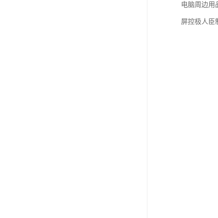
电脑周边用
屏控极人臣