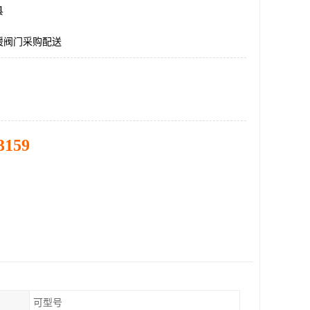
县
暖阀门采购配送
3159
可型号