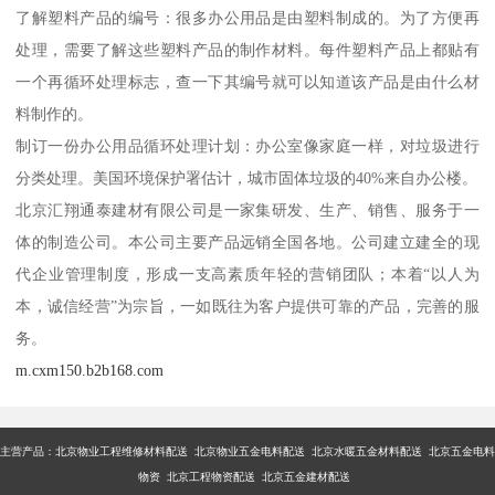
了解塑料产品的编号：很多办公用品是由塑料制成的。为了方便再
处理，需要了解这些塑料产品的制作材料。每件塑料产品上都贴有
一个再循环处理标志，查一下其编号就可以知道该产品是由什么材
料制作的。
制订一份办公用品循环处理计划：办公室像家庭一样，对垃圾进行
分类处理。美国环境保护署估计，城市固体垃圾的40%来自办公楼。
北京汇翔通泰建材有限公司是一家集研发、生产、销售、服务于一
体的制造公司。本公司主要产品远销全国各地。公司建立建全的现
代企业管理制度，形成一支高素质年轻的营销团队；本着“以人为
本，诚信经营”为宗旨，一如既往为客户提供可靠的产品，完善的服
务。
m.cxm150.b2b168.com
主营产品：
北京物业工程维修材料配送 北京物业五金电料配送 北京水暖五金材料配送 北京五金电料
物资 北京工程物资配送 北京五金建材配送