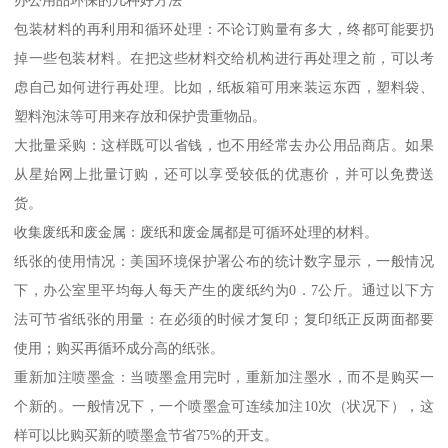
包装材料的再利用和循环处理：不论订购量有多大，终都可能要扔
掉一些包装材料。在把这些材料交给机构进行再处理之前，可以考
虑自己如何进行再处理。比如，纸板箱可用来装运东西，塑料袋、
塑料泡沫等可用来存放和保护贵重物品。
大批量采购：这样既可以省钱，也不用经常去办公用品商店。如果
从星始网上批量订购，还可以享受较低的优惠价，并可以免费送
货。
收集废纸和废金属：废纸和废金属都是可循环处理的材料。
纸张的使用情况：美国环境保护署公布的统计数字显示，一般情况
下，办公室里平均每人每天产生的废纸约为0．7公斤。通过以下方
法可节省纸张的用量：在必须的时候才复印；复印纸正反两面都要
使用；购买再循环成分高的纸张。
重新加注喷墨盒：当喷墨盒用完时，重新加注墨水，而不是购买一
个新的。一般情况下，一个喷墨盒可连续加注10次（状况下），这
样可以比购买新的喷墨盒节省75%的开支。