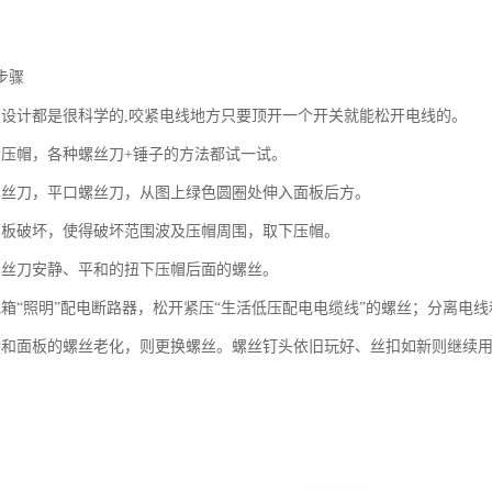
步骤
板设计都是很科学的,咬紧电线地方只要顶开一个开关就能松开电线的。
个压帽，各种螺丝刀+锤子的方法都试一试。
螺丝刀，平口螺丝刀，从图上绿色圆圈处伸入面板后方。
面板破坏，使得破坏范围波及压帽周围，取下压帽。
螺丝刀安静、平和的扭下压帽后面的螺丝。
电箱“照明”配电断路器，松开紧压“生活低压配电电缆线”的螺丝；分离电
盒和面板的螺丝老化，则更换螺丝。螺丝钉头依旧玩好、丝扣如新则继续