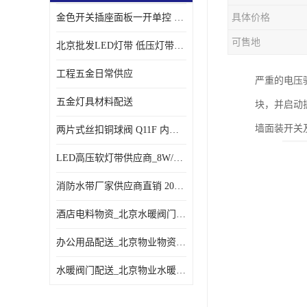
金色开关插座面板一开单控 _一开双控五孔插座
具体价格
可售地
北京批发LED灯带 低压灯带定制 景观亮化灯条
工程五金日常供应
严重的电压
五金灯具材料配送
块，并启动
墙面装开关
两片式丝扣铜球阀 Q11F 内螺纹铜球阀
LED高压软灯带供应商_8W/米客厅吊顶暗槽
消防水带厂家供应商直销 20-65-25消防水带
酒店电料物资_北京水暖阀门一站式
办公用品配送_北京物业物资配送
水暖阀门配送_北京物业水暖阀门配送