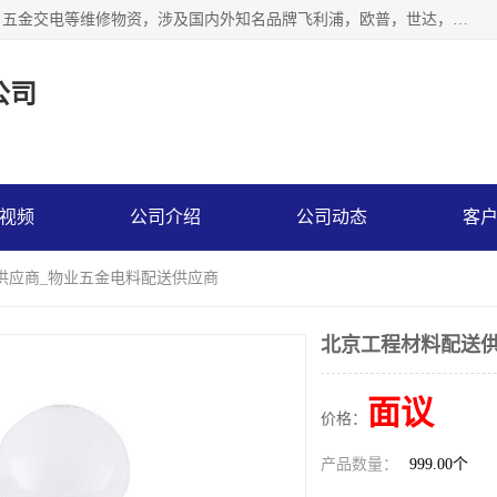
北京汇翔通泰建材有限公司，专业配送水暖器材、照明灯具、五金交电等维修物资，涉及国内外知名品牌飞利浦，欧普，世达，博士，九牧，公牛等物资。能充分满足物业、学校、酒店、工厂、部队等多领域的采购需求，提供一站式配送服务。
公司
视频
公司介绍
公司动态
客
供应商_物业五金电料配送供应商
北京工程材料配送供
面议
价格：
产品数量：
999.00个