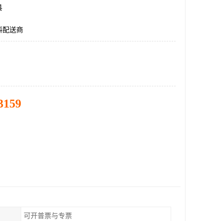
县
料配送商
3159
可开普票与专票