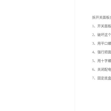
拆开关面板
1、开关面
2、破坏这
3、用平口
4、强行把
5、用十字
6、关闭配
7、固定底