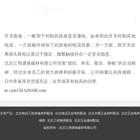
开关面板，一般用于控制此插座是否通电。如单用此开关控制其他
电器，一方面额外增加了此面板的电流负载；另一方面，因开关距
离插头取电位置过于接近，频繁触摸存在一定安全隐患。
北京汇翔通泰建材有限公司凭着“团结、务实、敬业、奉献”的企业精
神，经过全体员工的努力拼搏和积极开拓，公司销量以初具规模，
日均常备库存货源充足，在市场享有较高的信誉。
m.cxm150.b2b168.com
主营产品：
北京物业工程维修材料配送 北京物业五金电料配送 北京水暖五金材料配送 北京五金电料
物资 北京工程物资配送 北京五金建材配送
版权所有：北京汇翔通泰建材有限公司