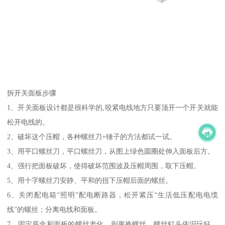
拆开关面板步骤
1、开关面板设计都是很科学的,咬紧电线地方只要顶开一个开关就能
松开电线的。
2、破坏这个压帽，各种螺丝刀+锤子的方法都试一试。
3、用平口螺丝刀，平口螺丝刀，从图上绿色圆圈处伸入面板后方。
4、强行把面板破坏，使得破坏范围波及压帽周围，取下压帽。
5、用十字螺丝刀安静、平和的扭下压帽后面的螺丝。
6、关闭配电箱“照明”配电断路器，松开紧压“生活低压配电电缆
线”的螺丝；分离电线和面板。
7、固定底盒和面板的螺丝老化，则更换螺丝。螺丝钉头依旧玩好、