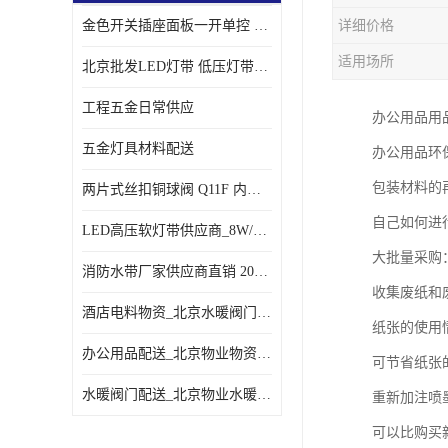
金色开关插座面板一开单控 _一开双控五孔插座
详细价格
适用场所
北京批发LED灯带 低压灯带定制 景观亮化灯条
工程五金日常供应
办公用品用
五金灯具材料配送
办公用品环
包装材料的
两片式丝扣铜球阀 Q11F 内螺纹铜球阀
自己如何进
LED高压软灯带供应商_8W/米客厅吊顶暗槽
大批量采购
消防水带厂家供应商直销 20-65-25消防水带
收集废纸和
酒店电料物资_北京水暖阀门一站式
纸张的使用
办公用品配送_北京物业物资配送
可节省纸张
水暖阀门配送_北京物业水暖阀门配送
重新加注喷
可以比购买