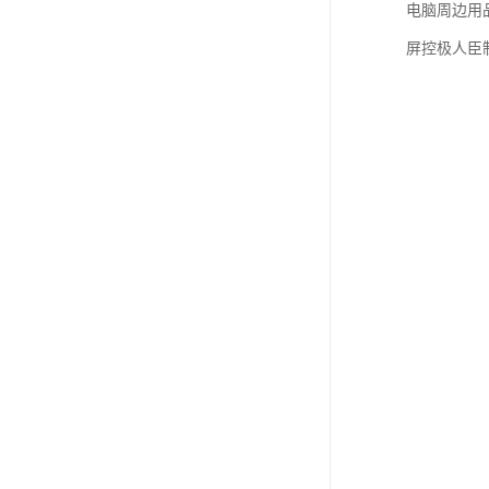
电脑周边用
屏控极人臣