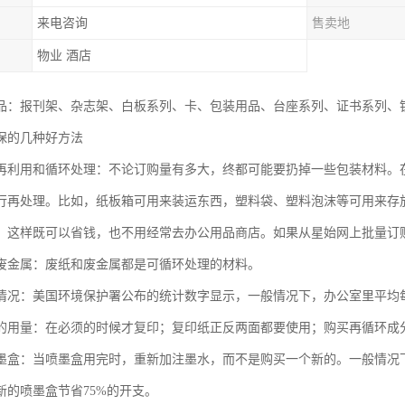
来电咨询
售卖地
物业 酒店
品：报刊架、杂志架、白板系列、卡、包装用品、台座系列、证书系列、
保的几种好方法
再利用和循环处理：不论订购量有多大，终都可能要扔掉一些包装材料。
行再处理。比如，纸板箱可用来装运东西，塑料袋、塑料泡沫等可用来存
：这样既可以省钱，也不用经常去办公用品商店。如果从星始网上批量订
废金属：废纸和废金属都是可循环处理的材料。
情况：美国环境保护署公布的统计数字显示，一般情况下，办公室里平均每
的用量：在必须的时候才复印；复印纸正反两面都要使用；购买再循环成
墨盒：当喷墨盒用完时，重新加注墨水，而不是购买一个新的。一般情况下
新的喷墨盒节省75%的开支。