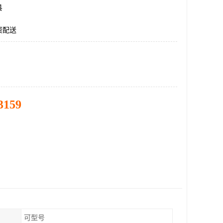
县
资配送
3159
可型号