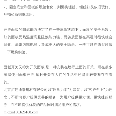
拆开关面板步骤
1、开关面板设计都是很科学的,咬紧电线地方只要顶开一个开关就能
松开电线的。
2、破坏这个压帽，各种螺丝刀+锤子的方法都试一试。
3、用平口螺丝刀，平口螺丝刀，从图上绿色圆圈处伸入面板后方。
4、强行把面板破坏，使得破坏范围波及压帽周围，取下压帽。
5、用十字螺丝刀安静、平和的扭下压帽后面的螺丝。
6、关闭配电箱“照明”配电断路器，松开紧压“生活低压配电电缆
线”的螺丝；分离电线和面板。
7、固定底盒和面板的螺丝老化，则更换螺丝。螺丝钉头依旧玩好、