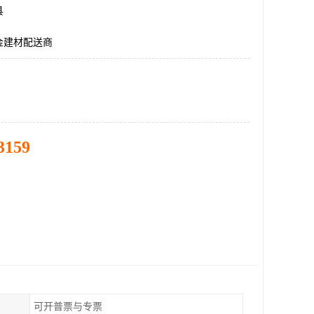
县
金建材配送商
3159
可开普票与专票