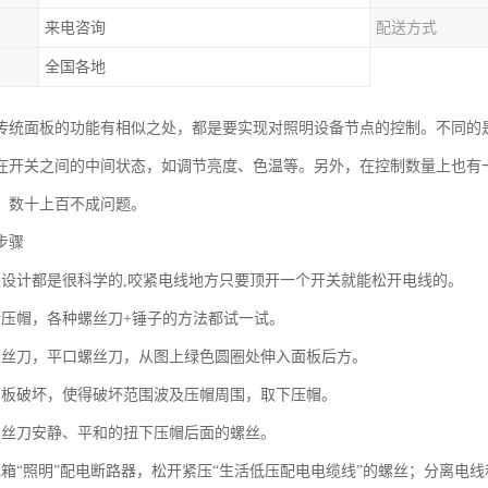
来电咨询
配送方式
全国各地
传统面板的功能有相似之处，都是要实现对照明设备节点的控制。不同的
在开关之间的中间状态，如调节亮度、色温等。另外，在控制数量上也有
，数十上百不成问题。
步骤
板设计都是很科学的,咬紧电线地方只要顶开一个开关就能松开电线的。
个压帽，各种螺丝刀+锤子的方法都试一试。
螺丝刀，平口螺丝刀，从图上绿色圆圈处伸入面板后方。
面板破坏，使得破坏范围波及压帽周围，取下压帽。
螺丝刀安静、平和的扭下压帽后面的螺丝。
电箱“照明”配电断路器，松开紧压“生活低压配电电缆线”的螺丝；分离电