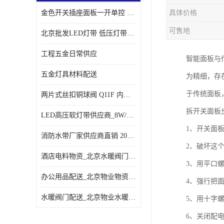
金色开关插座面板一开单控 _一开双控五孔插座
具体价格
可售地
北京批发LED灯带 低压灯带定制 景观亮化灯条
工程五金日常供应
智能面板与
五金灯具材料配送
为精细，存
于传统面板
两片式丝扣铜球阀 Q11F 内螺纹铜球阀
拆开关面板
LED高压软灯带供应商_8W/米客厅吊顶暗槽
1、开关面
消防水带厂家供应商直销 20-65-25消防水带
2、破坏这
酒店电料物资_北京水暖阀门一站式
3、用平口
办公用品配送_北京物业物资配送
4、强行把
水暖阀门配送_北京物业水暖阀门配送
5、用十字
6、关闭配