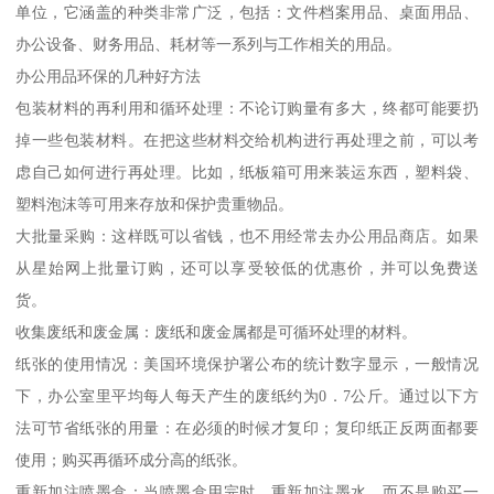
单位，它涵盖的种类非常广泛，包括：文件档案用品、桌面用品、
办公设备、财务用品、耗材等一系列与工作相关的用品。
办公用品环保的几种好方法
包装材料的再利用和循环处理：不论订购量有多大，终都可能要扔
掉一些包装材料。在把这些材料交给机构进行再处理之前，可以考
虑自己如何进行再处理。比如，纸板箱可用来装运东西，塑料袋、
塑料泡沫等可用来存放和保护贵重物品。
大批量采购：这样既可以省钱，也不用经常去办公用品商店。如果
从星始网上批量订购，还可以享受较低的优惠价，并可以免费送
货。
收集废纸和废金属：废纸和废金属都是可循环处理的材料。
纸张的使用情况：美国环境保护署公布的统计数字显示，一般情况
下，办公室里平均每人每天产生的废纸约为0．7公斤。通过以下方
法可节省纸张的用量：在必须的时候才复印；复印纸正反两面都要
使用；购买再循环成分高的纸张。
重新加注喷墨盒：当喷墨盒用完时，重新加注墨水，而不是购买一