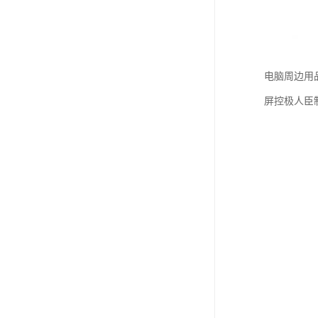
电脑周边用
屏控极人臣