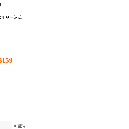
县
公用品一站式
3159
可型号