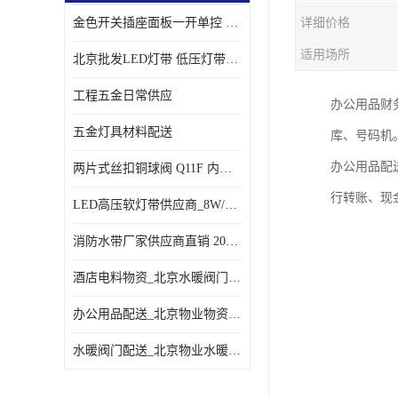
金色开关插座面板一开单控 _一开双控五孔插座
详细价格
适用场所
北京批发LED灯带 低压灯带定制 景观亮化灯条
工程五金日常供应
办公用品财
五金灯具材料配送
库、号码机
办公用品配
两片式丝扣铜球阀 Q11F 内螺纹铜球阀
行转账、现
LED高压软灯带供应商_8W/米客厅吊顶暗槽
消防水带厂家供应商直销 20-65-25消防水带
酒店电料物资_北京水暖阀门一站式
办公用品配送_北京物业物资配送
水暖阀门配送_北京物业水暖阀门配送