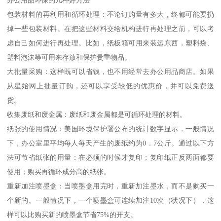
包装材料的再利用和循环处理：不论订购量有多大，终都可能要扔
掉一些包装材料。在把这些材料交给机构进行再处理之前，可以考
虑自己如何进行再处理。比如，纸板箱可用来装运东西，塑料袋、
塑料泡沫等可用来存放和保护贵重物品。
大批量采购：这样既可以省钱，也不用经常去办公用品商店。如果
从星始网上批量订购，还可以享受较低的优惠价，并可以免费送
货。
收集废纸和废金属：废纸和废金属都是可循环处理的材料。
纸张的使用情况：美国环境保护署公布的统计数字显示，一般情况
下，办公室里平均每人每天产生的废纸约为0．7公斤。通过以下方
法可节省纸张的用量：在必须的时候才复印；复印纸正反两面都要
使用；购买再循环成分高的纸张。
重新加注喷墨盒：当喷墨盒用完时，重新加注墨水，而不是购买一
个新的。一般情况下，一个喷墨盒可连续加注10次（状况下），这
样可以比购买新的喷墨盒节省75%的开支。