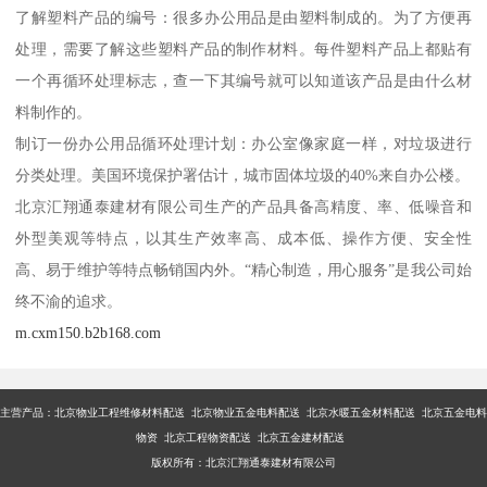
了解塑料产品的编号：很多办公用品是由塑料制成的。为了方便再
处理，需要了解这些塑料产品的制作材料。每件塑料产品上都贴有
一个再循环处理标志，查一下其编号就可以知道该产品是由什么材
料制作的。
制订一份办公用品循环处理计划：办公室像家庭一样，对垃圾进行
分类处理。美国环境保护署估计，城市固体垃圾的40%来自办公楼。
北京汇翔通泰建材有限公司生产的产品具备高精度、率、低噪音和
外型美观等特点，以其生产效率高、成本低、操作方便、安全性
高、易于维护等特点畅销国内外。“精心制造，用心服务”是我公司始
终不渝的追求。
m.cxm150.b2b168.com
主营产品：
北京物业工程维修材料配送 北京物业五金电料配送 北京水暖五金材料配送 北京五金电料
物资 北京工程物资配送 北京五金建材配送
版权所有：北京汇翔通泰建材有限公司