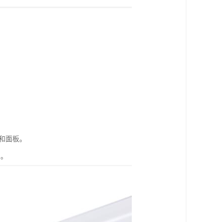
线和面板。
用。