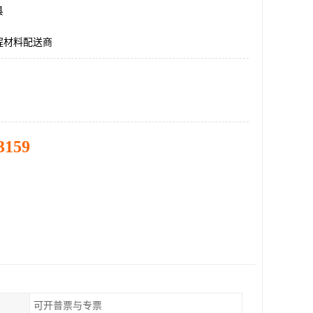
县
程材料配送商
3159
可开普票与专票