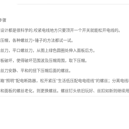
步骤
板设计都是很科学的,咬紧电线地方只要顶开一个开关就能松开电线的。
个压帽，各种螺丝刀+锤子的方法都试一试。
螺丝刀，平口螺丝刀，从图上绿色圆圈处伸入面板后方。
面板破坏，使得破坏范围波及压帽周围，取下压帽。
螺丝刀安静、平和的扭下压帽后面的螺丝。
电箱“照明”配电断路器，松开紧压“生活低压配电电缆线”的螺丝；分离电
盒和面板的螺丝老化，则更换螺丝。螺丝钉头依旧玩好、丝扣如新则继续