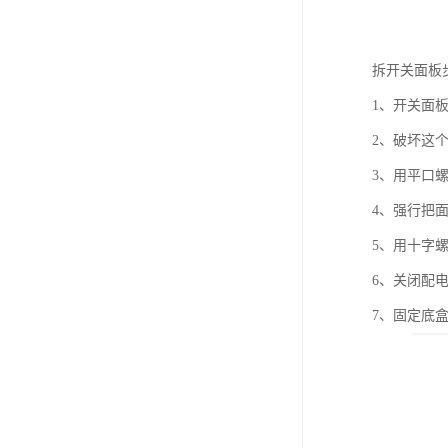
拆开关面板
1、开关面
2、破坏这
3、用平口
4、强行把
5、用十字
6、关闭配
7、固定底