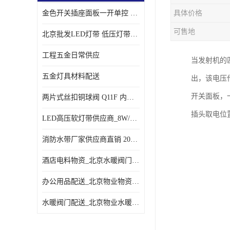
金色开关插座面板一开单控 _一开双控五孔插座
具体价格
可售地
北京批发LED灯带 低压灯带定制 景观亮化灯条
工程五金日常供应
当发射机的
五金灯具材料配送
出，该电压
开关面板，
两片式丝扣铜球阀 Q11F 内螺纹铜球阀
插头取电位
LED高压软灯带供应商_8W/米客厅吊顶暗槽
消防水带厂家供应商直销 20-65-25消防水带
酒店电料物资_北京水暖阀门一站式
办公用品配送_北京物业物资配送
水暖阀门配送_北京物业水暖阀门配送