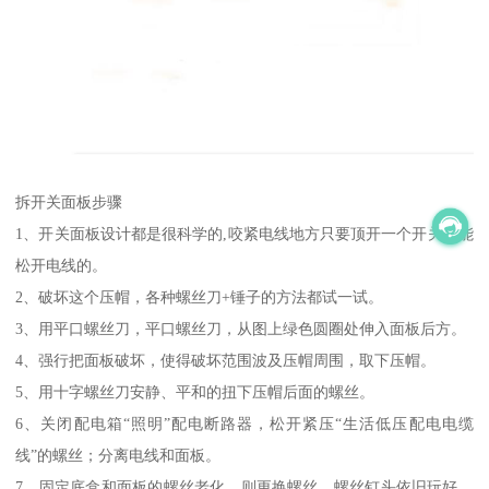
拆开关面板步骤
1、开关面板设计都是很科学的,咬紧电线地方只要顶开一个开关就能
松开电线的。
2、破坏这个压帽，各种螺丝刀+锤子的方法都试一试。
3、用平口螺丝刀，平口螺丝刀，从图上绿色圆圈处伸入面板后方。
4、强行把面板破坏，使得破坏范围波及压帽周围，取下压帽。
5、用十字螺丝刀安静、平和的扭下压帽后面的螺丝。
6、关闭配电箱“照明”配电断路器，松开紧压“生活低压配电电缆
线”的螺丝；分离电线和面板。
7、固定底盒和面板的螺丝老化，则更换螺丝。螺丝钉头依旧玩好、