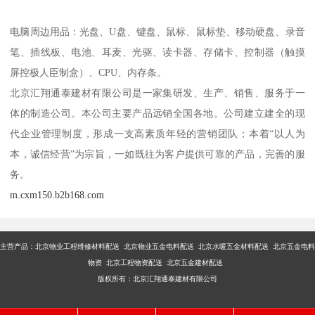
电脑周边用品：光盘、U盘、键盘、鼠标、鼠标垫、移动硬盘、录音
笔、插线板、电池、耳麦、光驱、读卡器、存储卡、控制器（触摸
屏控极人臣制盒）、CPU、内存条。
北京汇翔通泰建材有限公司是一家集研发、生产、销售、服务于一
体的制造公司。本公司主要产品远销全国各地。公司建立建全的现
代企业管理制度，形成一支高素质年轻的营销团队；本着“以人为
本，诚信经营”为宗旨，一如既往为客户提供可靠的产品，完善的服
务。
m.cxm150.b2b168.com
主营产品：
北京物业工程维修材料配送 北京物业五金电料配送 北京水暖五金材料配送 北京五金电料
物资 北京工程物资配送 北京五金建材配送
版权所有：北京汇翔通泰建材有限公司