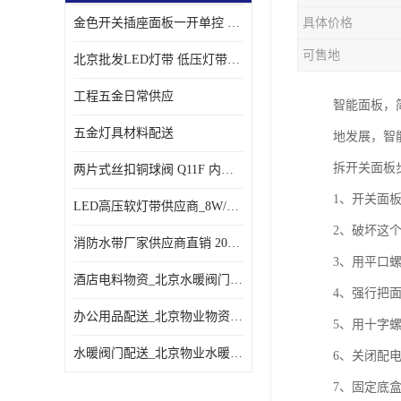
金色开关插座面板一开单控 _一开双控五孔插座
具体价格
可售地
北京批发LED灯带 低压灯带定制 景观亮化灯条
工程五金日常供应
智能面板，
五金灯具材料配送
地发展，智
拆开关面板
两片式丝扣铜球阀 Q11F 内螺纹铜球阀
1、开关面
LED高压软灯带供应商_8W/米客厅吊顶暗槽
2、破坏这
消防水带厂家供应商直销 20-65-25消防水带
3、用平口
酒店电料物资_北京水暖阀门一站式
4、强行把
办公用品配送_北京物业物资配送
5、用十字
水暖阀门配送_北京物业水暖阀门配送
6、关闭配
7、固定底