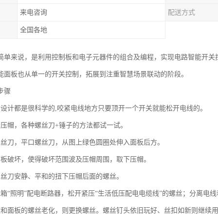
来电咨询
配送方式
全国各地
简单来说，是利用控制板和电子元器件的组合及编程，实现电路智能开关
能面板也从单一的开关控制，拓展到注重智慧场景联动的阶段。
步骤
板设计都是很科学的,咬紧电线地方只要顶开一个开关就能松开电线的。
个压帽，各种螺丝刀+锤子的方法都试一试。
螺丝刀，平口螺丝刀，从图上绿色圆圈处伸入面板后方。
面板破坏，使得破坏范围波及压帽周围，取下压帽。
螺丝刀安静、平和的扭下压帽后面的螺丝。
电箱“照明”配电断路器，松开紧压“生活低压配电电缆线”的螺丝；分离电
盒和面板的螺丝老化，则更换螺丝。螺丝钉头依旧玩好、丝扣如新则继续