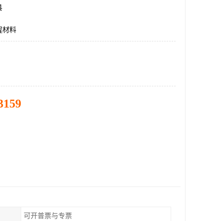
县
程材料
3159
可开普票与专票