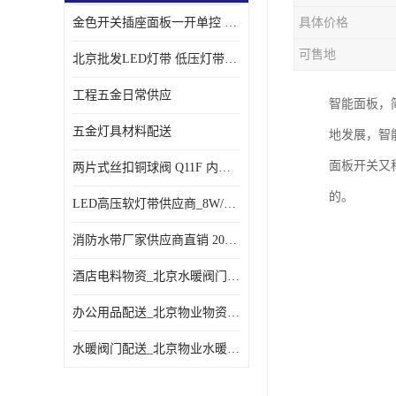
金色开关插座面板一开单控 _一开双控五孔插座
具体价格
可售地
北京批发LED灯带 低压灯带定制 景观亮化灯条
工程五金日常供应
智能面板，
五金灯具材料配送
地发展，智
面板开关又
两片式丝扣铜球阀 Q11F 内螺纹铜球阀
的。
LED高压软灯带供应商_8W/米客厅吊顶暗槽
消防水带厂家供应商直销 20-65-25消防水带
酒店电料物资_北京水暖阀门一站式
办公用品配送_北京物业物资配送
水暖阀门配送_北京物业水暖阀门配送