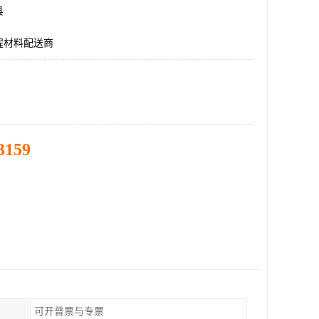
县
程材料配送商
3159
可开普票与专票