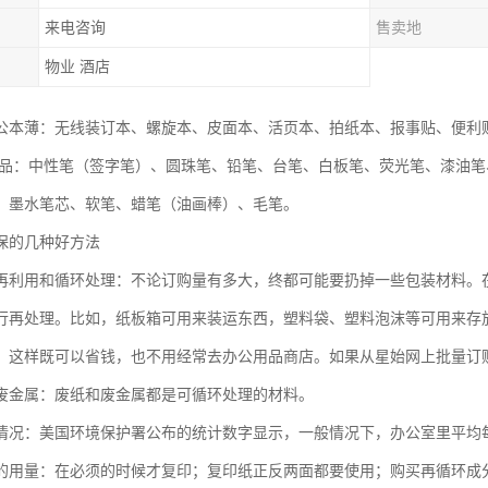
来电咨询
售卖地
物业 酒店
公本薄：无线装订本、螺旋本、皮面本、活页本、拍纸本、报事贴、便利
用品：中性笔（签字笔）、圆珠笔、铅笔、台笔、白板笔、荧光笔、漆油笔
、墨水笔芯、软笔、蜡笔（油画棒）、毛笔。
保的几种好方法
再利用和循环处理：不论订购量有多大，终都可能要扔掉一些包装材料。
行再处理。比如，纸板箱可用来装运东西，塑料袋、塑料泡沫等可用来存
：这样既可以省钱，也不用经常去办公用品商店。如果从星始网上批量订
废金属：废纸和废金属都是可循环处理的材料。
情况：美国环境保护署公布的统计数字显示，一般情况下，办公室里平均每
的用量：在必须的时候才复印；复印纸正反两面都要使用；购买再循环成