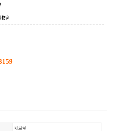
县
料物资
3159
可型号