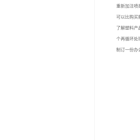
重新加注喷
可以比购买
了解塑料产
个再循环处
制订一份办