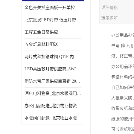
金色开关插座面板一开单控 _一开双控五孔插座
详细价格
适用场所
北京批发LED灯带 低压灯带定制 景观亮化灯条
工程五金日常供应
办公用品办
五金灯具材料配送
书写 修正
液、修正带
两片式丝扣铜球阀 Q11F 内螺纹铜球阀
办公用品环
LED高压软灯带供应商_8W/米客厅吊顶暗槽
包装材料的
消防水带厂家供应商直销 20-65-25消防水带
自己如何进
酒店电料物资_北京水暖阀门一站式
大批量采购
办公用品配送_北京物业物资配送
收集废纸和
水暖阀门配送_北京物业水暖阀门配送
纸张的使用
可节省纸张