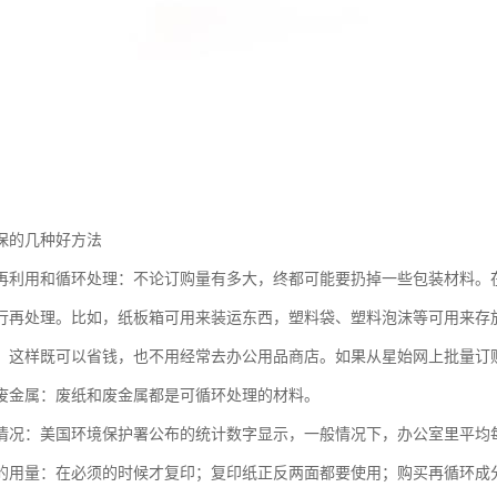
保的几种好方法
再利用和循环处理：不论订购量有多大，终都可能要扔掉一些包装材料。
行再处理。比如，纸板箱可用来装运东西，塑料袋、塑料泡沫等可用来存
：这样既可以省钱，也不用经常去办公用品商店。如果从星始网上批量订
废金属：废纸和废金属都是可循环处理的材料。
情况：美国环境保护署公布的统计数字显示，一般情况下，办公室里平均每
的用量：在必须的时候才复印；复印纸正反两面都要使用；购买再循环成