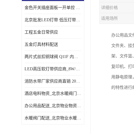
金色开关插座面板一开单控 _一开双控五孔插座
详细价格
适用场所
北京批发LED灯带 低压灯带定制 景观亮化灯条
工程五金日常供应
办公用品文
五金灯具材料配送
文件夹、挂
架、文件篮
两片式丝扣铜球阀 Q11F 内螺纹铜球阀
复印机、打
LED高压软灯带供应商_8W/米客厅吊顶暗槽
用静电原理
消防水带厂家供应商直销 20-65-25消防水带
的特性进行
酒店电料物资_北京水暖阀门一站式
办公用品配送_北京物业物资配送
水暖阀门配送_北京物业水暖阀门配送