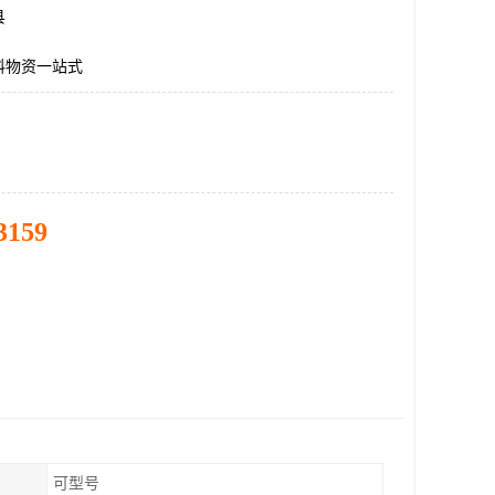
县
料物资一站式
3159
可型号