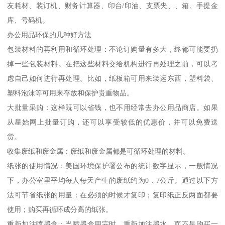
友耗材、装订机、财务计算器、印台/印油、支票夹、、箱、手提金
库、号码机。
办公用品环保的几种好方法
包装材料的再利用和循环处理：不论订购量有多大，终都可能要扔
掉一些包装材料。在把这些材料交给机构进行再处理之前，可以考
虑自己如何进行再处理。比如，纸板箱可用来装运东西，塑料袋、
塑料泡沫等可用来存放和保护贵重物品。
大批量采购：这样既可以省钱，也不用经常去办公用品商店。如果
从星始网上批量订购，还可以享受较低的优惠价，并可以免费送
货。
收集废纸和废金属：废纸和废金属都是可循环处理的材料。
纸张的使用情况：美国环境保护署公布的统计数字显示，一般情况
下，办公室里平均每人每天产生的废纸约为0．7公斤。通过以下方
法可节省纸张的用量：在必须的时候才复印；复印纸正反两面都要
使用；购买再循环成分高的纸张。
重新加注喷墨盒：当喷墨盒用完时，重新加注墨水，而不是购买一