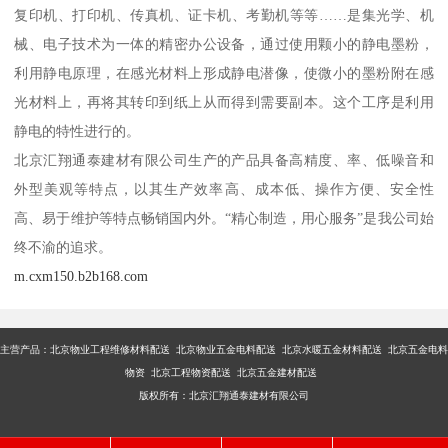
复印机、打印机、传真机、证卡机、考勤机等等……是集光学、机
械、电子技术为一体的精密办公设备，通过使用颗小的静电墨粉，
利用静电原理，在感光材料上形成静电潜像，使微小的墨粉附在感
光材料上，再将其转印到纸上从而得到需要副本。这个工序是利用
静电的特性进行的。
北京汇翔通泰建材有限公司生产的产品具备高精度、率、低噪音和
外型美观等特点，以其生产效率高、成本低、操作方便、安全性
高、易于维护等特点畅销国内外。“精心制造，用心服务”是我公司始
终不渝的追求。
m.cxm150.b2b168.com
主营产品：
北京物业工程维修材料配送 北京物业五金电料配送 北京水暖五金材料配送 北京五金电料
物资 北京工程物资配送 北京五金建材配送
版权所有：北京汇翔通泰建材有限公司