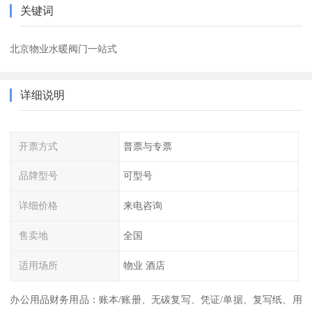
关键词
北京物业水暖阀门一站式
详细说明
开票方式
普票与专票
品牌型号
可型号
详细价格
来电咨询
售卖地
全国
适用场所
物业 酒店
办公用品财务用品：账本/账册、无碳复写、凭证/单据、复写纸、用