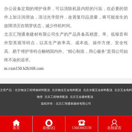
办公设备定期的维护保养，可以清除机器内部的污垢，在必要的部
件上加注润滑油，清洁光学部件，改善复印品质量，将可能发生的
故障消灭在萌芽状态，减少停机时间。
北京汇翔通泰建材有限公司生产的产品具备高精度、率、低噪音和
外型美观等特点，以其生产效率高、成本低、操作方便、安全性
高、易于维护等特点畅销国内外。“精心制造，用心服务”是我公司始
终不渝的追求。
m.cxm150.b2b168.com
主营产品：
北京物业工程维修材料配送 北京物业五金电料配送 北京水暖五金材料配送 北京五金电料
物资 北京工程物资配送 北京五金建材配送
版权所有：北京汇翔通泰建材有限公司
首页
在线QQ
13683663159
在线留言