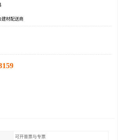
县
金建材配送商
3159
可开普票与专票