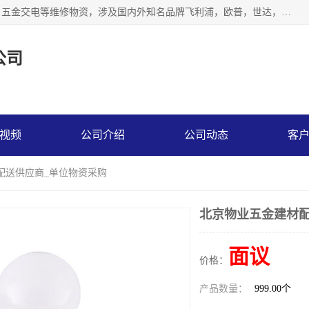
北京汇翔通泰建材有限公司，专业配送水暖器材、照明灯具、五金交电等维修物资，涉及国内外知名品牌飞利浦，欧普，世达，博士，九牧，公牛等物资。能充分满足物业、学校、酒店、工厂、部队等多领域的采购需求，提供一站式配送服务。
公司
视频
公司介绍
公司动态
客
配送供应商_单位物资采购
北京物业五金建材配
面议
价格：
产品数量：
999.00个