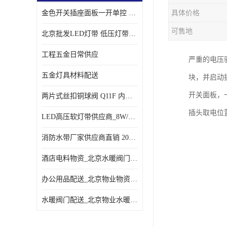
金色开关插座面板一开单控 _一开双控五孔插座
具体价格
可售地
北京批发LED灯带 低压灯带定制 景观亮化灯条
工程五金日常供应
严重的电压
五金灯具材料配送
块，并启动
开关面板，
两片式丝扣铜球阀 Q11F 内螺纹铜球阀
插头取电位
LED高压软灯带供应商_8W/米客厅吊顶暗槽
消防水带厂家供应商直销 20-65-25消防水带
酒店电料物资_北京水暖阀门一站式
办公用品配送_北京物业物资配送
水暖阀门配送_北京物业水暖阀门配送