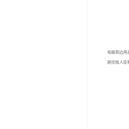
电脑周边用
屏控极人臣