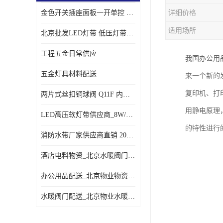
金色开关插座面板一开单控 _一开双控五孔插座
详细价格
适用场所
北京批发LED灯带 低压灯带定制 景观亮化灯条
工程五金日常供应
我国办公用
五金灯具材料配送
来一个新的
复印机、打
两片式丝扣铜球阀 Q11F 内螺纹铜球阀
用静电原理
LED高压软灯带供应商_8W/米客厅吊顶暗槽
的特性进行
消防水带厂家供应商直销 20-65-25消防水带
酒店电料物资_北京水暖阀门一站式
办公用品配送_北京物业物资配送
水暖阀门配送_北京物业水暖阀门配送