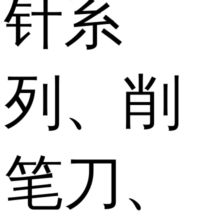
针系
列、削
笔刀、