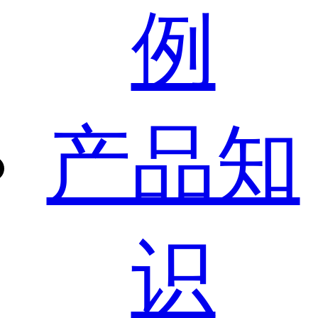
例
产品知
识