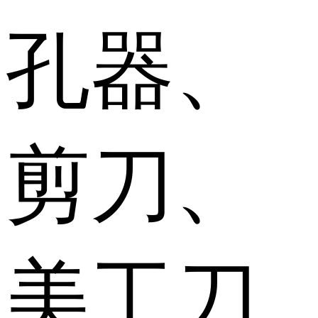
孔器、
剪刀、
美工刀