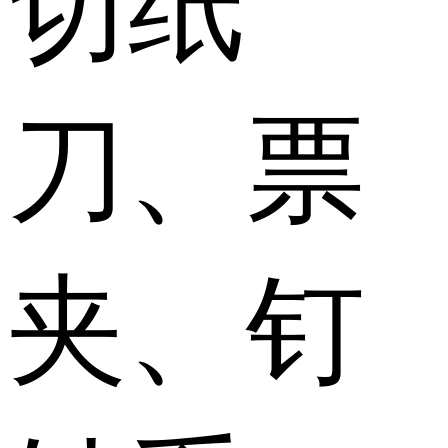
切纸
刀、票
夹、钉