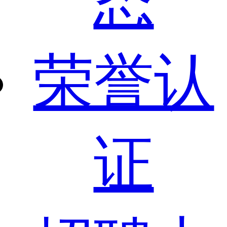
态
荣誉认
证