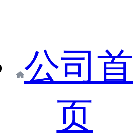
公司首
页