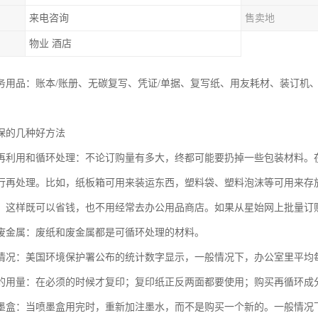
来电咨询
售卖地
物业 酒店
务用品：账本/账册、无碳复写、凭证/单据、复写纸、用友耗材、装订机
。
保的几种好方法
再利用和循环处理：不论订购量有多大，终都可能要扔掉一些包装材料。
行再处理。比如，纸板箱可用来装运东西，塑料袋、塑料泡沫等可用来存
：这样既可以省钱，也不用经常去办公用品商店。如果从星始网上批量订
废金属：废纸和废金属都是可循环处理的材料。
情况：美国环境保护署公布的统计数字显示，一般情况下，办公室里平均每
的用量：在必须的时候才复印；复印纸正反两面都要使用；购买再循环成
墨盒：当喷墨盒用完时，重新加注墨水，而不是购买一个新的。一般情况下