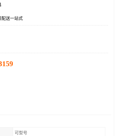
县
资配送一站式
3159
可型号