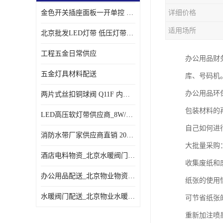
金色开关插座面板一开单控 _一开双控五孔插座
详细价格
适用场所
北京批发LED灯带 低压灯带定制 景观亮化灯条
工程五金日常供应
办公用品财
五金灯具材料配送
库、号码机
办公用品环
两片式丝扣铜球阀 Q11F 内螺纹铜球阀
包装材料的
LED高压软灯带供应商_8W/米客厅吊顶暗槽
自己如何进
消防水带厂家供应商直销 20-65-25消防水带
大批量采购
酒店电料物资_北京水暖阀门一站式
收集废纸和
办公用品配送_北京物业物资配送
纸张的使用
水暖阀门配送_北京物业水暖阀门配送
可节省纸张
重新加注喷