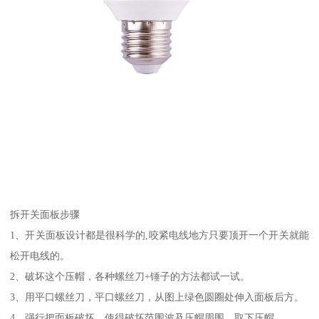
拆开关面板步骤
1、开关面板设计都是很科学的,咬紧电线地方只要顶开一个开关就能
松开电线的。
2、破坏这个压帽，各种螺丝刀+锤子的方法都试一试。
3、用平口螺丝刀，平口螺丝刀，从图上绿色圆圈处伸入面板后方。
4、强行把面板破坏，使得破坏范围波及压帽周围，取下压帽。