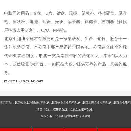
电脑周边用品：光盘、U盘、键盘、鼠标、鼠标垫、移动硬盘、录音
笔、插线板、电池、耳麦、光驱、读卡器、存储卡、控制器（触摸
屏控极人臣制盒）、CPU、内存条。
北京汇翔通泰建材有限公司是一家集研发、生产、销售、服务于一
体的制造公司。本公司主要产品远销全国各地。公司建立建全的现
代企业管理制度，形成一支高素质年轻的营销团队；本着“以人为
本，诚信经营”为宗旨，一如既往为客户提供可靠的产品，完善的服
务。
m.cxm150.b2b168.com
主营产品：
北京物业工程维修材料配送 北京物业五金电料配送 北京水暖五金材料配送 北京五金电料
物资 北京工程物资配送 北京五金建材配送
版权所有：北京汇翔通泰建材有限公司