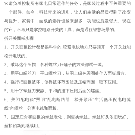
它肩负着控制所有家电日常运作的任务，是家装过程中至关重要的
一个部件。如今，科技带来的进步，让人们生活的品质得到了改变
与提升。家装中，面板的选择也越来越多，功能也愈发强大。现在
的它，不再只是掌控电路开关的工具，而是通往智慧场景的。
拆开关面板步骤
1、开关面板设计都是很科学的,咬紧电线地方只要顶开一个开关就能
松开电线的。
2、破坏这个压帽，各种螺丝刀+锤子的方法都试一试。
3、用平口螺丝刀，平口螺丝刀，从图上绿色圆圈处伸入面板后方。
4、强行把面板破坏，使得破坏范围波及压帽周围，取下压帽。
5、用十字螺丝刀安静、平和的扭下压帽后面的螺丝。
6、关闭配电箱“照明”配电断路器，松开紧压“生活低压配电电缆
线”的螺丝；分离电线和面板。
7、固定底盒和面板的螺丝老化，则更换螺丝。螺丝钉头依旧玩好、
丝扣如新则继续用。