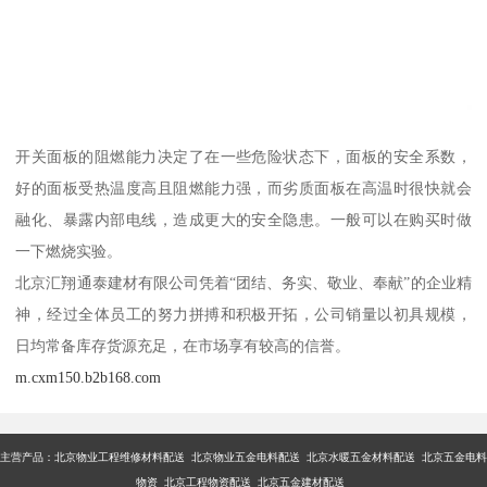
开关面板的阻燃能力决定了在一些危险状态下，面板的安全系数，
好的面板受热温度高且阻燃能力强，而劣质面板在高温时很快就会
融化、暴露内部电线，造成更大的安全隐患。一般可以在购买时做
一下燃烧实验。
北京汇翔通泰建材有限公司凭着“团结、务实、敬业、奉献”的企业精
神，经过全体员工的努力拼搏和积极开拓，公司销量以初具规模，
日均常备库存货源充足，在市场享有较高的信誉。
m.cxm150.b2b168.com
主营产品：
北京物业工程维修材料配送 北京物业五金电料配送 北京水暖五金材料配送 北京五金电料
物资 北京工程物资配送 北京五金建材配送