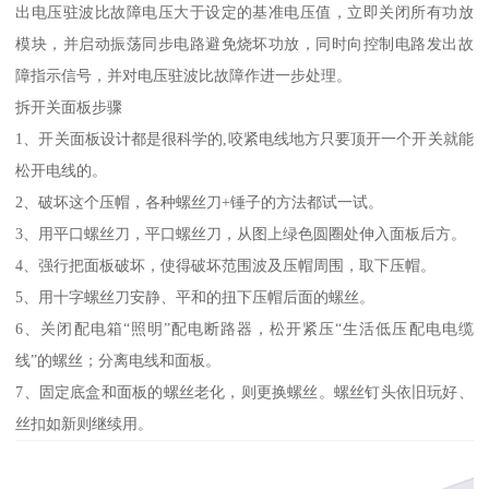
出电压驻波比故障电压大于设定的基准电压值，立即关闭所有功放
模块，并启动振荡同步电路避免烧坏功放，同时向控制电路发出故
障指示信号，并对电压驻波比故障作进一步处理。
拆开关面板步骤
1、开关面板设计都是很科学的,咬紧电线地方只要顶开一个开关就能
松开电线的。
2、破坏这个压帽，各种螺丝刀+锤子的方法都试一试。
3、用平口螺丝刀，平口螺丝刀，从图上绿色圆圈处伸入面板后方。
4、强行把面板破坏，使得破坏范围波及压帽周围，取下压帽。
5、用十字螺丝刀安静、平和的扭下压帽后面的螺丝。
6、关闭配电箱“照明”配电断路器，松开紧压“生活低压配电电缆
线”的螺丝；分离电线和面板。
7、固定底盒和面板的螺丝老化，则更换螺丝。螺丝钉头依旧玩好、
丝扣如新则继续用。