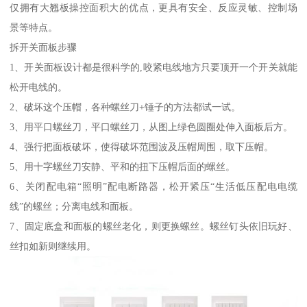
仅拥有大翘板操控面积大的优点，更具有安全、反应灵敏、控制场
景等特点。
拆开关面板步骤
1、开关面板设计都是很科学的,咬紧电线地方只要顶开一个开关就能
松开电线的。
2、破坏这个压帽，各种螺丝刀+锤子的方法都试一试。
3、用平口螺丝刀，平口螺丝刀，从图上绿色圆圈处伸入面板后方。
4、强行把面板破坏，使得破坏范围波及压帽周围，取下压帽。
5、用十字螺丝刀安静、平和的扭下压帽后面的螺丝。
6、关闭配电箱“照明”配电断路器，松开紧压“生活低压配电电缆
线”的螺丝；分离电线和面板。
7、固定底盒和面板的螺丝老化，则更换螺丝。螺丝钉头依旧玩好、
丝扣如新则继续用。