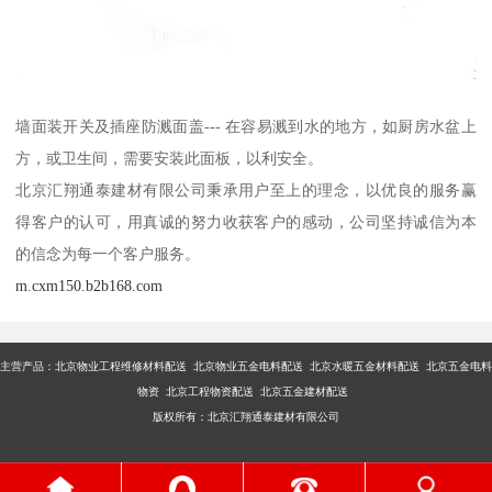
墙面装开关及插座防溅面盖--- 在容易溅到水的地方，如厨房水盆上
方，或卫生间，需要安装此面板，以利安全。
北京汇翔通泰建材有限公司秉承用户至上的理念，以优良的服务赢
得客户的认可，用真诚的努力收获客户的感动，公司坚持诚信为本
的信念为每一个客户服务。
m.cxm150.b2b168.com
主营产品：
北京物业工程维修材料配送 北京物业五金电料配送 北京水暖五金材料配送 北京五金电料
物资 北京工程物资配送 北京五金建材配送
版权所有：北京汇翔通泰建材有限公司