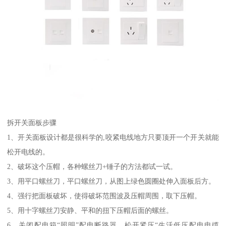
拆开关面板步骤
1、开关面板设计都是很科学的,咬紧电线地方只要顶开一个开关就能
松开电线的。
2、破坏这个压帽，各种螺丝刀+锤子的方法都试一试。
3、用平口螺丝刀，平口螺丝刀，从图上绿色圆圈处伸入面板后方。
4、强行把面板破坏，使得破坏范围波及压帽周围，取下压帽。
5、用十字螺丝刀安静、平和的扭下压帽后面的螺丝。
6、关闭配电箱“照明”配电断路器，松开紧压“生活低压配电电缆