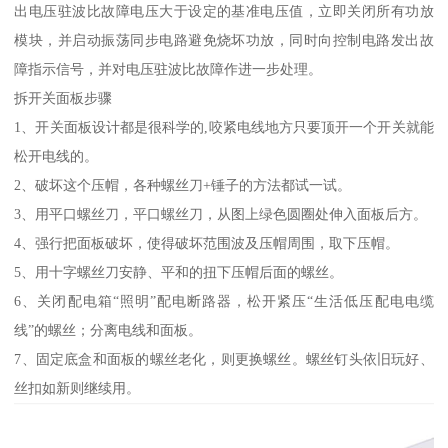
出电压驻波比故障电压大于设定的基准电压值，立即关闭所有功放
模块，并启动振荡同步电路避免烧坏功放，同时向控制电路发出故
障指示信号，并对电压驻波比故障作进一步处理。
拆开关面板步骤
1、开关面板设计都是很科学的,咬紧电线地方只要顶开一个开关就能
松开电线的。
2、破坏这个压帽，各种螺丝刀+锤子的方法都试一试。
3、用平口螺丝刀，平口螺丝刀，从图上绿色圆圈处伸入面板后方。
4、强行把面板破坏，使得破坏范围波及压帽周围，取下压帽。
5、用十字螺丝刀安静、平和的扭下压帽后面的螺丝。
6、关闭配电箱“照明”配电断路器，松开紧压“生活低压配电电缆
线”的螺丝；分离电线和面板。
7、固定底盒和面板的螺丝老化，则更换螺丝。螺丝钉头依旧玩好、
丝扣如新则继续用。