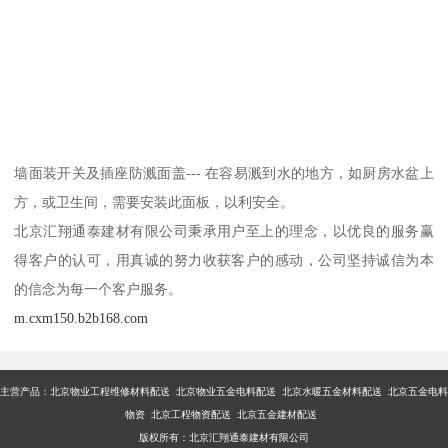
墙面装开关及插座防溅面盖--- 在容易溅到水的地方，如厨房水盆上
方，或卫生间，需要安装此面板，以利安全。
北京汇翔通泰建材有限公司秉承用户至上的理念，以优良的服务赢
得客户的认可，用真诚的努力收获客户的感动，公司坚持诚信为本
的信念为每一个客户服务。
m.cxm150.b2b168.com
主营产品：
北京物业工程维修材料配送 北京物业五金电料配送 北京水暖五金材料配送 北京五金电料
物资 北京工程物资配送 北京五金建材配送
版权所有：北京汇翔通泰建材有限公司