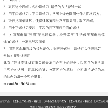
2、破坏这个压帽，各种螺丝刀+锤子的方法都试一试。
3、用平口螺丝刀，平口螺丝刀，从图上绿色圆圈处伸入面板后方。
4、强行把面板破坏，使得破坏范围波及压帽周围，取下压帽。
5、用十字螺丝刀安静、平和的扭下压帽后面的螺丝。
6、关闭配电箱“照明”配电断路器，松开紧压“生活低压配电电缆
线”的螺丝；分离电线和面板。
7、固定底盒和面板的螺丝老化，则更换螺丝。螺丝钉头依旧玩好、
丝扣如新则继续用。
北京汇翔通泰建材有限公司秉承用户至上的理念，以优良的服务赢
得客户的认可，用真诚的努力收获客户的感动，公司坚持诚信为本
的信念为每一个客户服务。
m.cxm150.b2b168.com
主营产品：
北京物业工程维修材料配送 北京物业五金电料配送 北京水暖五金材料配送 北京五金电料
物资 北京工程物资配送 北京五金建材配送