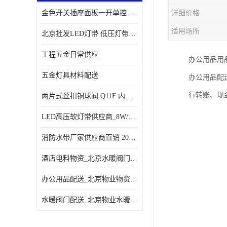
金色开关插座面板一开单控 _一开双控五孔插座
详细价格
适用场所
北京批发LED灯带 低压灯带定制 景观亮化灯条
工程五金日常供应
办公用品用
五金灯具材料配送
办公用品配
行转账、现
两片式丝扣铜球阀 Q11F 内螺纹铜球阀
LED高压软灯带供应商_8W/米客厅吊顶暗槽
消防水带厂家供应商直销 20-65-25消防水带
酒店电料物资_北京水暖阀门一站式
办公用品配送_北京物业物资配送
水暖阀门配送_北京物业水暖阀门配送