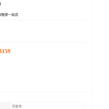
县
料物资一站式
3159
可型号