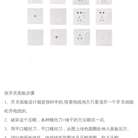
拆开关面板步骤
1、开关面板设计都是很科学的,咬紧电线地方只要顶开一个开关就能
松开电线的。
2、破坏这个压帽，各种螺丝刀+锤子的方法都试一试。
3、用平口螺丝刀，平口螺丝刀，从图上绿色圆圈处伸入面板后方。
4、强行把面板破坏，使得破坏范围波及压帽周围，取下压帽。