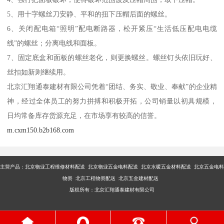
5、用十字螺丝刀安静、平和的扭下压帽后面的螺丝。
6、关闭配电箱“照明”配电断路器，松开紧压“生活低压配电电缆
线”的螺丝；分离电线和面板。
7、固定底盒和面板的螺丝老化，则更换螺丝。螺丝钉头依旧玩好、
丝扣如新则继续用。
北京汇翔通泰建材有限公司凭着“团结、务实、敬业、奉献”的企业精
神，经过全体员工的努力拼搏和积极开拓，公司销量以初具规模，
日均常备库存货源充足，在市场享有较高的信誉。
m.cxm150.b2b168.com
主营产品：
北京物业工程维修材料配送 北京物业五金电料配送 北京水暖五金材料配送 北京五金电料
物资 北京工程物资配送 北京五金建材配送
版权所有：北京汇翔通泰建材有限公司