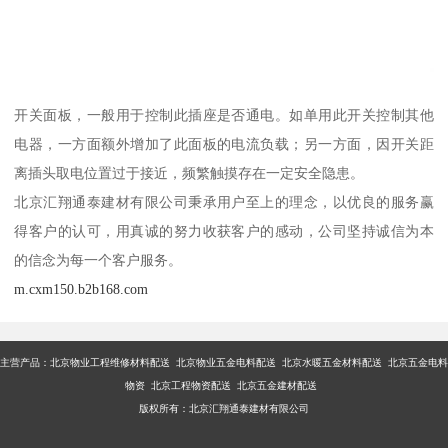
开关面板，一般用于控制此插座是否通电。如单用此开关控制其他
电器，一方面额外增加了此面板的电流负载；另一方面，因开关距
离插头取电位置过于接近，频繁触摸存在一定安全隐患。
北京汇翔通泰建材有限公司秉承用户至上的理念，以优良的服务赢
得客户的认可，用真诚的努力收获客户的感动，公司坚持诚信为本
的信念为每一个客户服务。
m.cxm150.b2b168.com
主营产品：
北京物业工程维修材料配送 北京物业五金电料配送 北京水暖五金材料配送 北京五金电料
物资 北京工程物资配送 北京五金建材配送
版权所有：北京汇翔通泰建材有限公司