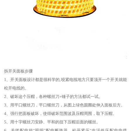
拆开关面板步骤
1、开关面板设计都是很科学的,咬紧电线地方只要顶开一个开关就能
松开电线的。
2、破坏这个压帽，各种螺丝刀+锤子的方法都试一试。
3、用平口螺丝刀，平口螺丝刀，从图上绿色圆圈处伸入面板后方。
4、强行把面板破坏，使得破坏范围波及压帽周围，取下压帽。
5、用十字螺丝刀安静、平和的扭下压帽后面的螺丝。
6、关闭配电箱“照明”配电断路器，松开紧压“生活低压配电电缆